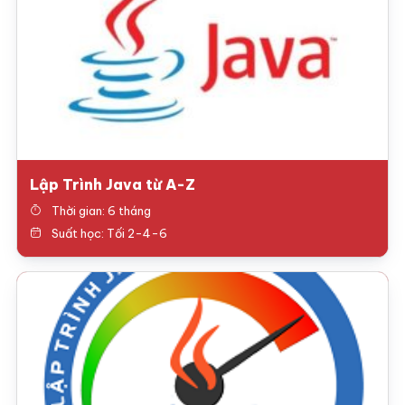
Lập Trình Java từ A-Z
Thời gian: 6 tháng
Suất học: Tối 2-4-6