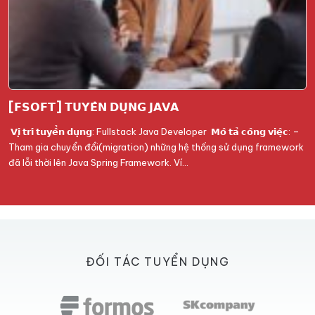
[𝗙𝗦𝗢𝗙𝗧] 𝗧𝗨𝗬𝗘̂̉𝗡 𝗗𝗨̣𝗡𝗚 𝗝𝗔𝗩𝗔
𝗩𝗶̣ 𝘁𝗿𝗶́ 𝘁𝘂𝘆𝗲̂̉𝗻 𝗱𝘂̣𝗻𝗴: Fullstack Java Developer 𝗠𝗼̂ 𝘁𝗮̉ 𝗰𝗼̂𝗻𝗴 𝘃𝗶𝗲̣̂𝗰: –
Tham gia chuyển đổi(migration) những hệ thống sử dụng framework
đã lỗi thời lên Java Spring Framework. Ví…
ĐỐI TÁC TUYỂN DỤNG