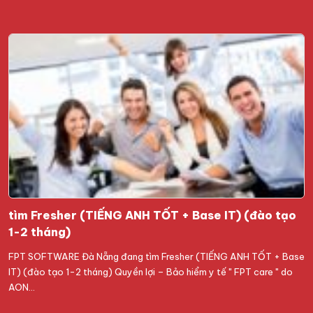
tìm Fresher (TIẾNG ANH TỐT + Base IT) (đào tạo
1-2 tháng)
FPT SOFTWARE Đà Nẵng đang tìm Fresher (TIẾNG ANH TỐT + Base
IT) (đào tạo 1-2 tháng) Quyền lợi – Bảo hiểm y tế ′′ FPT care ′′ do
AON…