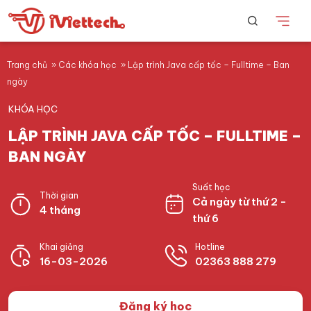
Trang chủ
»
Các khóa học
»
Lập trình Java cấp tốc – Fulltime – Ban
ngày
KHÓA HỌC
LẬP TRÌNH JAVA CẤP TỐC – FULLTIME –
BAN NGÀY
Suất học
Thời gian
Cả ngày từ thứ 2 -
4 tháng
thứ 6
Khai giảng
Hotline
16-03-2026
02363 888 279
Đăng ký học