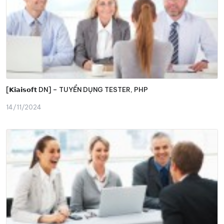
[𝗞𝗶𝗮𝗶𝘀𝗼𝗳𝘁 DN] – TUYỂN DỤNG TESTER, PHP
14/11/2024