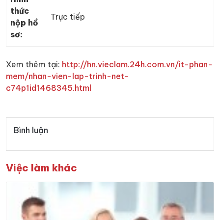
thức
Trực tiếp
nộp hồ
sơ:
Xem thêm tại:
http://hn.vieclam.24h.com.vn/it-phan-
mem/nhan-vien-lap-trinh-net-
c74p1id1468345.html
Bình luận
Việc làm khác