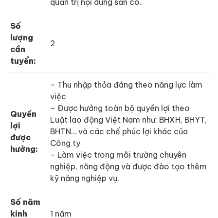
quản trị nội dung sẵn có.
Số
lượng
2
cần
tuyển:
– Thu nhập thỏa đáng theo năng lực làm
việc
– Được hưởng toàn bộ quyền lợi theo
Quyền
Luật lao động Việt Nam như: BHXH, BHYT,
lợi
BHTN… và các chế phúc lợi khác của
được
Công ty
hưởng:
– Làm việc trong môi trường chuyên
nghiệp, năng động và được đào tạo thêm
kỹ năng nghiệp vụ.
Số năm
kinh
1 năm