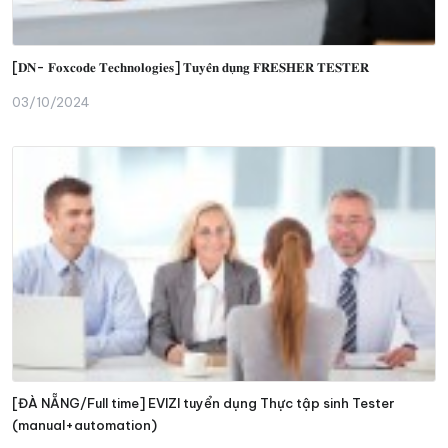
[𝐃𝐍- 𝐅𝐨𝐱𝐜𝐨𝐝𝐞 𝐓𝐞𝐜𝐡𝐧𝐨𝐥𝐨𝐠𝐢𝐞𝐬] 𝐓𝐮𝐲𝐞̂̉𝐧 𝐝𝐮̣𝐧𝐠 𝐅𝐑𝐄𝐒𝐇𝐄𝐑 𝐓𝐄𝐒𝐓𝐄𝐑
03/10/2024
[ĐÀ NẴNG/Full time] EVIZI tuyển dụng Thực tập sinh Tester
(manual+automation)