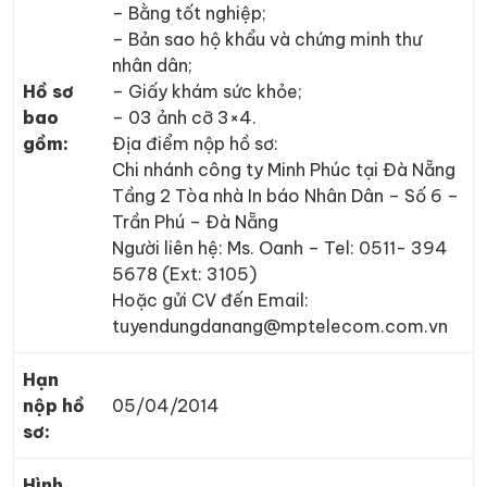
– Bằng tốt nghiệp;
– Bản sao hộ khẩu và chứng minh thư
nhân dân;
Hồ sơ
– Giấy khám sức khỏe;
bao
– 03 ảnh cỡ 3×4.
gồm:
Địa điểm nộp hồ sơ:
Chi nhánh công ty Minh Phúc tại Đà Nẵng
Tầng 2 Tòa nhà In báo Nhân Dân – Số 6 –
Trần Phú – Đà Nẵng
Người liên hệ: Ms. Oanh – Tel: 0511- 394
5678 (Ext: 3105)
Hoặc gửi CV đến Email:
tuyendungdanang@mptelecom.com.vn
Hạn
nộp hồ
05/04/2014
sơ:
Hình